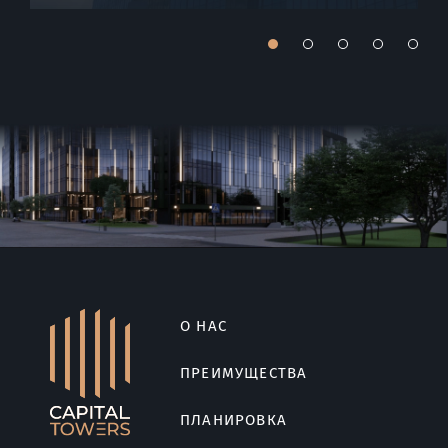
року. Вона включатиме вежі A, B, C
та паркінг. Веж...
⠀
О НАС
ПРЕИМУЩЕСТВА
ПЛАНИРОВКА