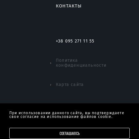
КОНТАКТЫ
+38 095 271 11 55
Политика
конфиденциальности
Карта сайта
©2026
Capital Towers. Все права защищены.
При использовании данного сайта, вы подтверждаете
свое согласие на использование файлов cookie.
Разработан
WEZOM
СОГЛАШАЮСЬ