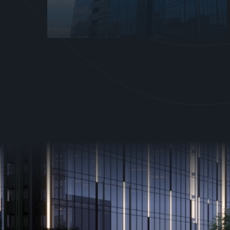
ввести в експлуатацію
у III кварталі 2026 року. Вона
включатиме вежі A, B, C та
паркі...