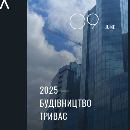
09
JUNE
2025 —
БУДІВНИЦТВО
ТРИВАЄ
Першу чергу заплановано